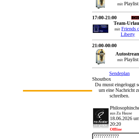
Playlist
mit
17:00-21:00
Team-Urla
Friends 
mit
Liberty
21:00-00:00
Autostrea
Playlist
mit
Sendeplan
Shoutbox
Du musst eingeloggt s
um eine Nachricht z
schreiben.
Philosophinch
aus Zu Hause
18.06.2026 u
20:20
Offline
????????????