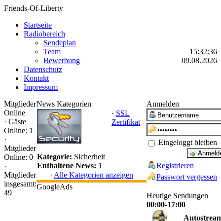
Friends-Of-Liberty
Startseite
Radiobereich
Sendeplan
Team
15:32:36
Bewerbung
09.08.2026
Datenschutz
Kontakt
Impressum
Mitglieder
News Kategorien
Anmelden
Online
·
SSL
·
Gäste
Zertifikat
Online: 1
·
Eingeloggt bleiben
Mitglieder
Kategorie:
Sicherheit
Online: 0
Registrieren
Enthaltene News:
1
·
Mitglieder
·
Alle Kategorien anzeigen
Passwort vergessen
insgesamt:
GoogleAds
49
Heutige Sendungen
00:00-17:00
Autostrea