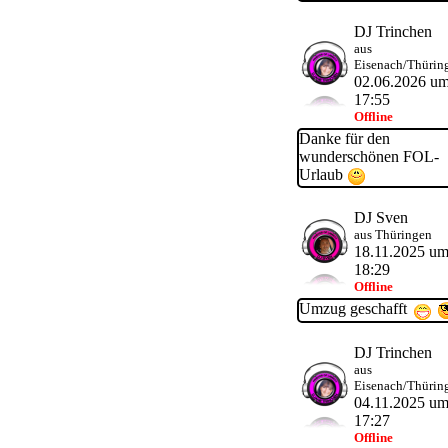
DJ Trinchen
aus
Eisenach/Thürin
02.06.2026 u
17:55
Offline
Danke für den
wunderschönen FOL-
Urlaub
DJ Sven
aus Thüringen
18.11.2025 u
18:29
Offline
Umzug geschafft
DJ Trinchen
aus
Eisenach/Thürin
04.11.2025 u
17:27
Offline