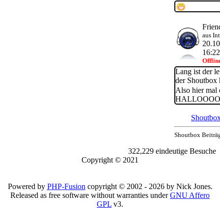
Frien
aus In
20.1
16:22
Offlin
Lang ist der le
der Shoutbox 
Also hier mal 
HALLOOOOO
Shoutbox
Shoutbox Beiträ
322,229 eindeutige Besuche
Copyright © 2021
Powered by
PHP-Fusion
copyright © 2002 - 2026 by Nick Jones.
Released as free software without warranties under
GNU Affero
GPL
v3.