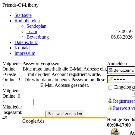
Friends-Of-Liberty
Startseite
Radiobereich
Sendeplan
Team
13:09:59
Bewerbung
06.08.2026
Datenschutz
Kontakt
Impressum
Mitglieder
Passwort vergessen
Anmelden
Online
Bitte trage unterhalb die E-Mail Adresse ein,
·
Gäste
mit der dein Account registriert wurde.
Online: 3
Dir wird dann ein neues Passwort an diese
·
E-Mail Adresse gesendet.
Eingeloggt
Mitglieder
Online: 0
Registriere
·
Mitglieder
Passwort v
insgesamt:
49
Heutige Send
GoogleAds
00:00-17:00
Au