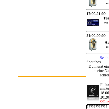
mi
17:00-21:00
Te
mit
21:00-00:00
Au
mi
Sende
Shoutbox
Du musst ein
um eine Na
schre
Philo
aus Zu
18.0
20:20
Offlin
????????????